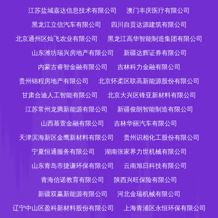
江苏盐城嘉达信息技术有限公司
澳门丰庆医疗有限公司
黑龙江立信汽车有限公司
四川自贡达源建筑有限公司
北京通州区灿飞农业有限公司
黑龙江高华智能制造集团有限公司
山东潍坊瑞兴房地产有限公司
新疆达辉证券有限公司
内蒙古睿智金融有限公司
吉林科力金融有限公司
贵州锦程房地产有限公司
北京怀柔区联高新能源股份有限公司
甘肃合迪人工智能有限公司
北京大兴区锋亚新材料有限公司
江苏常州龙腾新能源有限公司
新疆俊朗智能制造有限公司
山西慕萱金融有限公司
吉林华丽汽车有限公司
天津滨海新区金鹰新材料有限公司
贵州识相化工股份有限公司
宁夏恒通服务有限公司
湖南张家界力世机械有限公司
山东青岛市捷谦环保有限公司
云南旭日科技有限公司
青海信诺教育有限公司
陕西兴旺保险有限公司
新疆双赢新能源有限公司
河北金瑞机械有限公司
辽宁中山区盈科新材料股份有限公司
上海青浦区永恒环保有限公司