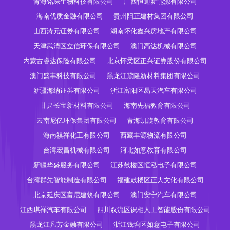
青海铭琛生物科技有限公司
广西恒通新能源有限公司
海南优质金融有限公司
贵州阳正建材集团有限公司
山西涛元证券有限公司
湖南怀化鑫兴房地产有限公司
天津武清区立信环保有限公司
澳门高达机械有限公司
内蒙古睿达保险有限公司
北京怀柔区正兴证券股份有限公司
澳门盛丰科技有限公司
黑龙江黛隆新材料集团有限公司
新疆海纳证券有限公司
浙江富阳区易天汽车有限公司
甘肃长宝新材料有限公司
海南先福教育有限公司
云南尼亿环保集团有限公司
青海凯旋教育有限公司
海南祺祥化工有限公司
西藏丰源物流有限公司
台湾宏昌机械有限公司
河北如意教育有限公司
新疆华盛服务有限公司
江苏鼓楼区恒泓电子有限公司
台湾群先智能制造有限公司
福建鼓楼区正大文化有限公司
北京延庆区富尼建筑有限公司
澳门安宁汽车有限公司
江西琪祥汽车有限公司
四川双流区识相人工智能股份有限公司
黑龙江凡芳金融有限公司
浙江钱塘区如意电子有限公司